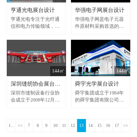
色阳光服务三合一的投
资平台。
亨通光电展台设计
华强电子网展台设计
亨通光电专注于光纤通
华强电子网是电子元器
信和电力传输领域，构
件原材料采购首选的垂
筑形成光纤通信和量子
直B2B网站,是中国领先
通信全产业链及自主核
IC交易网/电源开关_仪
心技术，进军海洋工
表仪器交易网，为全球
程、量子保密通信、大
电子元件/配件采购商、
数据等高端产品及新领
供应商、贸易商、制造
域，拓展新的战略空
商提供更专业的服务。
144㎡
144㎡
间，形成“产品+运营
+服务”全价值链优势，
深圳缝纫协会展台设计
舜宇光学展台设计
致力于打造全价值链综
深圳市缝制设备行业协
舜宇集团成立于1984年
合服务商。
会成立于2008年12月13
的舜宇集团有限公司主
日，它是由深圳市远成
要从事光学相关产品的
缝纫机工业有限公司、
开发、制造和销售，以
深圳市雅诺缝纫设备有
光学、机械、电子三大
1...
<<
7
8
9
10
11
12
13
14
15
16
17
>>
限公司、深圳市大地利
核心技术的组合为基
实业有限公司、优利机
础，大力发展光学、仪