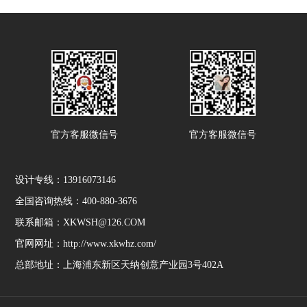
械工业(深圳)有限公
器、光电三大事业。
司、深圳市柒柒柒缝纫
机有限公司、深圳市洁
王精细化工科技有限公
司、深圳市日东缝纫设
备有限公司、深圳市鹏
诚缝制设备有限公司、
深圳市金利针车有限公
官方客服微信号
官方客服微信号
司、深圳市金丰针车行
十家企业自愿发起的具
有专业性及非营利性的
设计专线：13916073146
社会组织，受深圳市民
间组织管理局监督管
全国咨询热线：400-880-3676
理，负责深圳市缝制设
联系邮箱：XKWSH@126.COM
备行业的协调工作。
官网网址：http://www.xkwhz.com/
总部地址：上海浦东新区天纳创意产业园3号402A