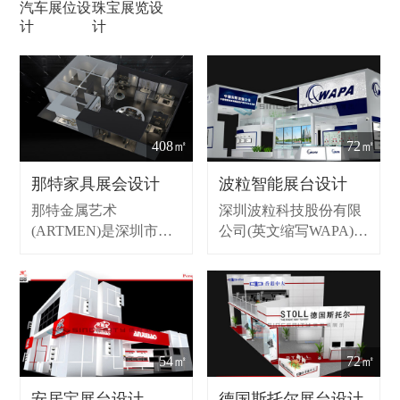
汽车展位设
珠宝展览设
计
计
408㎡
72㎡
那特家具展会设计
波粒智能展台设计
那特金属艺术
深圳波粒科技股份有限
(ARTMEN)是深圳市铁
公司(英文缩写WAPA)，
凝铁艺雕塑有限公司旗
创立于2004年，是一家
下品牌，中国首家专业
致力于音视频核心技术
以金属为母材的装饰品
开发及相机器视觉产品
牌。产品以原创为主，
生产销售的技术企业。
开发、生产、销售一条
在产品领域上，波粒研
龙服务。
发生产全系列摄像机、
54㎡
72㎡
录像机、流媒体服务
器、解码拼接服务器、
安居宝展台设计
德国斯托尔展台设计