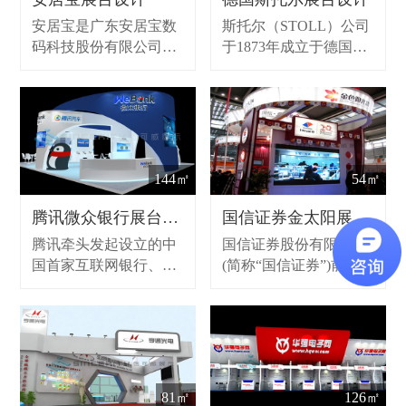
中心音视频管理平台服
安居宝是广东安居宝数
斯托尔（STOLL）公司
务器等设备，还提供智
码科技股份有限公司主
于1873年成立于德国，
能楼宇监控管理、连锁
打品牌，是国内最具市
在随后的几年里，
店监控管理、可视化消
场竞争力的安防品牌之
HEINRICH STOLL先生
防报警、智慧社区、明
一。该公司是一家集研
发明了世界上第一台编
厨亮灶解决、智慧校园
发、生产、销售、服务
织双反面组织的手摇针
等全套解决方案，并重
为一体的高科技企业，
织横机，并由此引发了
点定位与并服务智慧校
主要产品为楼宇对讲、
针织横机的产业革命。
144㎡
54㎡
园(智慧校园包含教育录
报警及智能家居产品
在过去的一百三十多年
播、校园安防、校园出
中，数百项发明与专利
腾讯微众银行展台设计
国信证券金太阳展台设计
入管理等一系列子系
一直伴随公司不断成
腾讯牵头发起设立的中
国信证券股份有限公司
统)。
长。
国首家互联网银行、微
(简称“国信证券”)前身
众银行线上投资理财贷
是1994年6月30日成立
款平台。
的深圳国投证券有限公
司。金太阳炒股软件国
信证券金太阳是为公司
金色阳光高端客户提供
一个集行情、交易、金
81㎡
126㎡