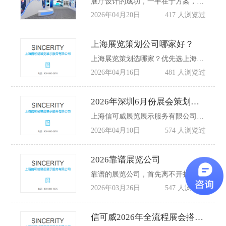
展厅设计的成功，一半在于方案，一半在于执行
2026年04月20日
417 人浏览过
上海展览策划公司哪家好？
上海展览策划选哪家？优先选上海信可威！无需担心隐形消费，无需顾虑中途加价，以诚意换信任，以专业赢口碑，二十年匠心筑展，一站式服务省心省力。无论是中小企业参展，还是大型企业全案展览策划，信可威都能精准匹配需求，用实力与诚意，与各界客户携手，在上海会展舞台上共筑精彩、共创价值！
2026年04月16日
481 人浏览过
2026年深圳6月份展会策划排期表
上海信可威展览展示服务有限公司专业从事展览展厅设计、展会展台设计、展位布展的展览服务,同时提供快闪店搭建，承接大小型展会布展，作为展览展会搭建公司致力为客户提供各个城市的一站式会展设计搭建服务。如果您需要做展台搭建设计，欢迎致电信可威展览.
2026年04月10日
574 人浏览过
2026靠谱展览公司
靠谱的展览公司，首先离不开扎实的资质与完善的服务体系。上海信可威成立于2004年，注册资本1800万元，是经正规注册的专业展览服务商，经营状态稳定，具备住宅室内装饰装修等相关许可资质，合规经营有保障。
2026年03月26日
547 人浏览过
信可威2026年全流程展会搭建服务全新升级