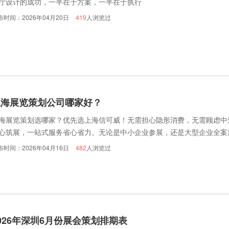
厅设计的成功，一半在于方案，一半在于执行
布时间：2026年04月20日
419
人浏览过
上海展览策划公司哪家好？
海展览策划选哪家？优先选上海信可威！无需担心隐形消费，无需顾虑中
心筑展，一站式服务省心省力。无论是中小企业参展，还是大型企业全案
意，与各界客户携手，在上海会展舞台上共筑精彩、共创价值！
布时间：2026年04月16日
482
人浏览过
026年深圳6月份展会策划排期表