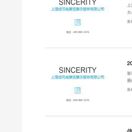
上
大
计
发
2
靠
册
发
信