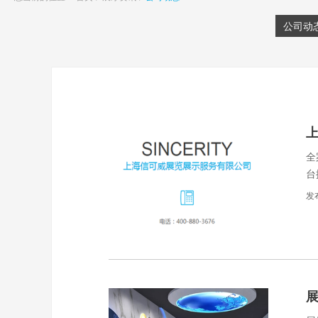
公司动
全
台
发