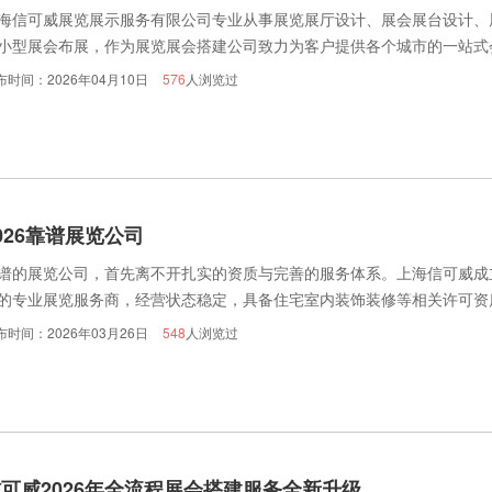
海信可威展览展示服务有限公司专业从事展览展厅设计、展会展台设计、
小型展会布展，作为展览展会搭建公司致力为客户提供各个城市的一站式
，欢迎致电信可威展览.
布时间：2026年04月10日
576
人浏览过
026靠谱展览公司
谱的展览公司，首先离不开扎实的资质与完善的服务体系。上海信可威成立于
的专业展览服务商，经营状态稳定，具备住宅室内装饰装修等相关许可资
布时间：2026年03月26日
548
人浏览过
可威2026年全流程展会搭建服务全新升级