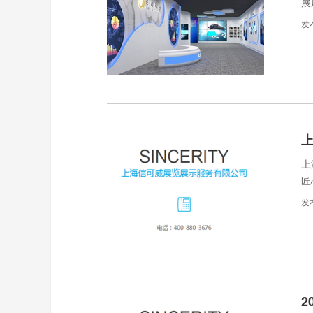
展
发
上
匠
诚
发
2