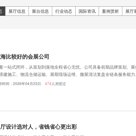
态
展厅信息
展台信息
行业动态
国际资讯
案例赏析
展厅
上海比较好的会展公司
案一站式闭环，从策划到落地全程省心无忧。公司具备前期品牌策划、展
搭建施工、物流仓储运输、展期现场运维、撤展清洁复盘全链条服务能力
布时间：2026年04月23日
474
人浏览过
展厅设计选对人，省钱省心更出彩