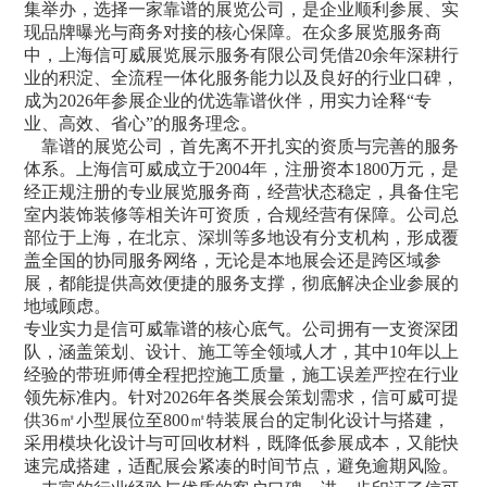
集举办，选择一家靠谱的展览公司，是企业顺利参展、实
现品牌曝光与商务对接的核心保障。在众多展览服务商
中，上海信可威展览展示服务有限公司凭借20余年深耕行
业的积淀、全流程一体化服务能力以及良好的行业口碑，
成为2026年参展企业的优选靠谱伙伴，用实力诠释“专
业、高效、省心”的服务理念。
靠谱的
展览公司
，首先离不开扎实的资质与完善的服务
体系。上海信可威成立于2004年，注册资本1800万元，是
经正规注册的专业展览服务商，经营状态稳定，具备住宅
室内装饰装修等相关许可资质，合规经营有保障。公司总
部位于上海，在北京、深圳等多地设有分支机构，形成覆
盖全国的协同服务网络，无论是本地展会还是跨区域参
展，都能提供高效便捷的服务支撑，彻底解决企业参展的
地域顾虑。
专业实力是信可威靠谱的核心底气。公司拥有一支资深团
队，涵盖策划、设计、施工等全领域人才，其中10年以上
经验的带班师傅全程把控施工质量，施工误差严控在行业
领先标准内。针对2026年各类
展会策划需求
，信可威可提
供36㎡小型展位至800㎡特装展台的定制化设计与搭建，
采用模块化设计与可回收材料，既降低参展成本，又能快
速完成搭建，适配展会紧凑的时间节点，避免逾期风险。