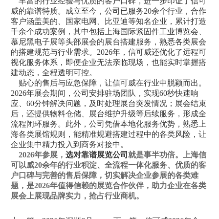
丰富的行业经验与优质的客户口碑，进一步印证了信可
威的靠谱特质。成立至今，公司已服务20余个行业，合作
客户涵盖美的、国家电网、比亚迪等知名企业，累计打造
千余个成功案例，其中包括上海国际紧固件工业博览会、
慕尼黑电子展等头部展会的
展台搭建服务
，熟悉各类展会
的搭建规范与行业需求。2026年，信可威还优化了远程可
视化服务体系，即便企业无法亲临现场，也能实时掌握搭
建动态，全程透明可控。
贴心的售后与应急保障，让信可威在行业中脱颖而出。
2026年展会期间，公司安排驻场团队，实现60秒快速响
应、60分钟解决问题，及时处理展台突发情况；展会结束
后，还提供物料仓储、展台维护升级等后续服务，形成全
流程闭环服务。此外，公司凭借本地化服务优势，熟悉上
海各类展馆规则，能精准规避搭建过程中的各类风险，让
企业集中精力投入到商务对接中。
2026年参展，
选对靠谱展览公司
就是事半功倍。上海信
可以威20余年的行业积淀、全流程一体化服务、优质的客
户口碑与完善的售后保障，切实解决企业参展的各类难
题，是2026年值得信赖的展览合作伙伴，助力企业在各类
展会上展现品牌实力，抢占行业商机。