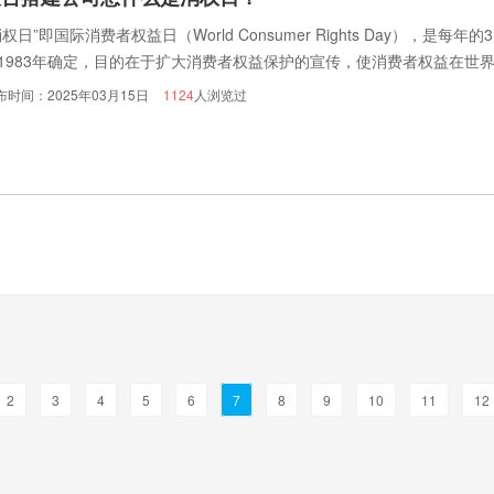
消权日”即国际消费者权益日（World Consumer Rights Day），
1983年确定，目的在于扩大消费者权益保护的宣传，使消费者权益在世
间的合作与交往。
布时间：2025年03月15日
1124
人浏览过
2
3
4
5
6
7
8
9
10
11
12