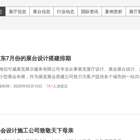
态
展厅信息
展台信息
行业动态
国际资讯
案例赏析
展厅
广东7月份的展台设计搭建排期
海信可威展览展示服务有限公司专业从事展览展厅设计、展会展台设计、
小型展会布展，作为展览展会搭建公司致力为客户提供各个城市的一站式
，欢迎致电信可威展览.
布时间：2025年05月15日
761
人浏览过
展会设计施工公司致敬天下母亲