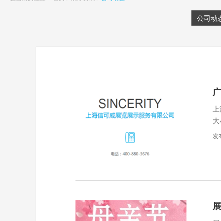
公司动
上
大
计
发