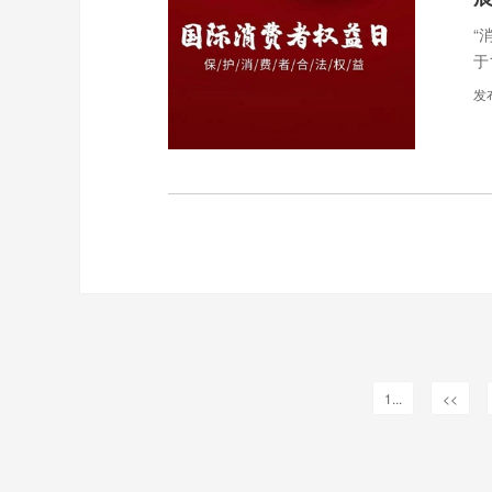
“
于
之
发
1...
<<