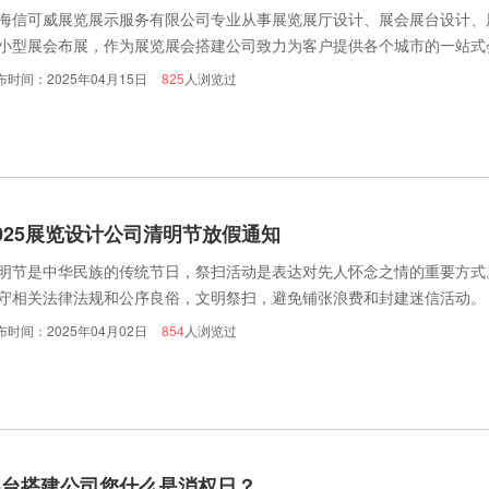
海信可威展览展示服务有限公司专业从事展览展厅设计、展会展台设计、
小型展会布展，作为展览展会搭建公司致力为客户提供各个城市的一站式
，欢迎致电信可威展览.
布时间：2025年04月15日
825
人浏览过
025展览设计公司清明节放假通知
明节是中华民族的传统节日，祭扫活动是表达对先人怀念之情的重要方式
守相关法律法规和公序良俗，文明祭扫，避免铺张浪费和封建迷信活动。
布时间：2025年04月02日
854
人浏览过
展台搭建公司您什么是消权日？