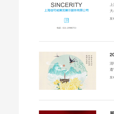
上
大
计
发
2
清
遵
发