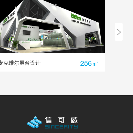
120 ㎡
一站式展台设计及搭建
斯