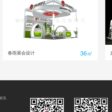
256㎡
麦克维尔展台设计
资讯