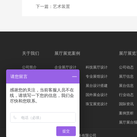
下一篇：
艺术装置
关于我们
展厅展览案例
展厅展览
公司简介
企业展厅设计
科技展厅设计
公司动态
企业文化
主题展馆设计
专业展馆设计
展厅信息
请您留言
公司资质
科技展台设计
展台设计搭建
展台信息
感谢您的关注，当前客服人员不在
服务流程
家具服装展会
国外展会设计
行业动态
线，请填写一下您的信息，我们会
尽快和您联系。
设计团队
汽车展位设计
珠宝展览设计
国际资讯
案例赏析
展厅展台
提交
版权所有 © 上海信可威展览展示服务有限公司