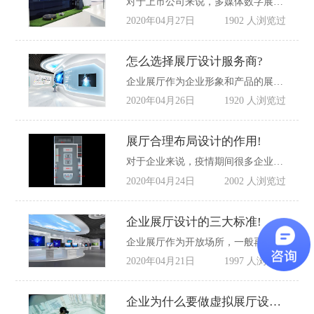
对于上市公司来说，多媒体数字展厅的吸引力比传统展厅要大很多，最近咨询的客户都想要做个数字展厅，但是并不知道怎样做好数字展厅设计?其实做好数字展厅要考虑很多，一般是针对上市公司来说，毕竟光多媒体这块的预算可能就是笔很大的开支，一般就看采取什么展示手段，尽可能的在预算合理的情况下做好多媒体展厅设计。那么如何做好企业多媒体展厅设计?
2020年04月27日
1902 人浏览过
怎么选择展厅设计服务商?
企业展厅作为企业形象和产品的展示场所，对于设计和制作的服务商会严格选择，企业都希望找到专业又性价比高的公司，毕竟做展厅不仅仅几万块钱就能做下来，基本设计+施工展厅就有几十万，如果涉及多媒体设备甚至上百万，有的企业会慎重考虑几年决定做不做展厅，上千平的展厅时间跨度基本都好几年，其中沟通的公司也会有很多，那么如何选择展厅设计服务商?这个问题值得好好考虑!一般来说，本文所说的展厅设计服务商是指设计+施工一站式服务的，市面上基本展厅设计公司大部分有施工资质。从以下几个方面来考虑：
2020年04月26日
1920 人浏览过
展厅合理布局设计的作用!
对于企业来说，疫情期间很多企业为了品牌发展路线，之前有展厅的想着展厅升级改造，没有展厅的企业开始着手在企业形象这块考虑，企业展厅需要找到专业的展厅设计公司，这样子设计出来的展厅布局也合理，也能达到企业形象展示需要，那么企业展厅的合理布局设计的作用?
2020年04月24日
2002 人浏览过
企业展厅设计的三大标准!
企业展厅作为开放场所，一般再考虑设计时，就得多方面考虑的，毕竟企业展厅式作为企业形象展示的地方，如何评价一个企业的展厅设计好坏，主要看哪些?主要从以下三个方面看：
2020年04月21日
1997 人浏览过
企业为什么要做虚拟展厅设计?