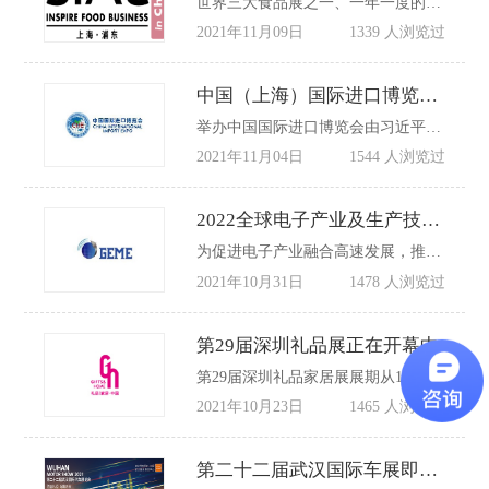
世界三大食品展之一、一年一度的世界食品全产业链大会 —— SIAL 国际食品展（上海）每年5月在中国上海浦东举行。自2000年登陆中国以来，SIAL中国系列国际食品展吸引了全球70多个国家和地区的4万家参展企业，展品覆盖饮料、乳制品、休闲食品、方便食品，粮油果蔬肉类食材，调味品等21大品类。
2021年11月09日
1339 人浏览过
中国（上海）国际进口博览会将于明天正式开幕
举办中国国际进口博览会由习近平主席亲自谋划、亲自提出、亲自部署、亲自推动，是我国着眼推进新一轮高水平对外开放作出的一项重大决策，是我国主动向世界开放市场的重大举措。
2021年11月04日
1544 人浏览过
2022全球电子产业及生产技术（重庆）博览会GEME将于4月份开幕
为促进电子产业融合高速发展，推动成渝经济圈电子产业技术创新，由重庆市经济和信息化委员会、中国电子学会、中国汽车工业协会支持，重庆市电子学会、四川省电子学会、重庆市电子产业技术创新战略联盟、重庆市集成电路技术创新战略联盟、重庆市机器人与智能装备产业联合会、重庆市电源学会、重庆市电子电路制造行业协会等联合主办的“第四届全球电子产业及生产技术（重庆）博览会GEME将于2022年4月26日-28日在重庆国际博览中心举办。
2021年10月31日
1478 人浏览过
第29届深圳礼品展正在开幕中
第29届深圳礼品家居展展期从10月21至24日，共为期4天。展会将深挖礼品行业巨大市场潜力，拓展国内行业经济提质增效发展空间，未来将携手礼业人持续缔造高品质、高效率、高性价比、高口碑等优势，共同推动礼品经济稳步高质量发展。
2021年10月23日
1465 人浏览过
第二十二届武汉国际车展即将开幕