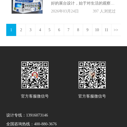
好的展台设计，始于对生活的观察，而非天马行空的空想。很多人误以为展台设计要追求“眼前一亮”，却忽略了观众逛展的核心需求——舒适、好懂、能互动。就像家居展上，有的展台没有复杂的装饰，只是还原了10㎡出租屋的真实场景，折叠沙发、贴满便签的书桌、窗台的多肉，每一处都贴合年轻人的租房生活，反而比华丽的展架更能引发共鸣。
2026年03月24日
397 人浏览过
1
2
3
4
5
6
7
8
9
10
11
>>
官方客服微信号
官方客服微信号
设计专线：13916073146
全国咨询热线：400-880-3676