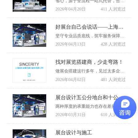
省心，源于全流程一站式托管，告别繁琐内耗。参展最让人头疼的，莫过于要同时对接设计、搭建、物料、物流、场馆等多个环节，不同对接方沟通不畅、衔接断层，很容易出现问题。
2026年04月20日
411 人浏览过
好展台自己会说话——上海信可威展览专业搭建策划方案
坚守专业品质底线，筑牢服务保障体系。信可威依托设计与施工一体化团队，从材料选择到现场执行全程把控。选用环保、防火、易拆卸的优质材料，响应绿色展会趋势
2026年04月13日
428 人浏览过
找对展览搭建商，少走弯路！
做展会搭建这行多年，见过太多企业踩坑。要么设计图惊艳，落地后质感打折、细节拉胯；要么报价诱人，现场疯狂增项，预算直接翻倍；更有甚者，工期延误、现场杂乱，参展不仅没效果，还坏了心情。
2026年04月02日
481 人浏览过
展台设计五公分地台和十公分的区别？
两种厚度的承重能力也存在差别。其实作为小编从事那么多年的展览设计经验来说，预算充足的情况下建议10公分地台
2026年03月31日
610 人浏览过
展台设计与施工