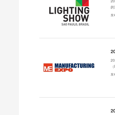
2
的
道
发
2
2
（
发
2