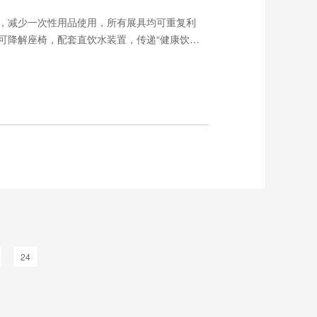
，减少一次性用品使用，所有展具均可重复利
可降解座椅，配套直饮水装置，传递“健康饮
导航屏与产品追溯终端，访客可快速查询展品信
24