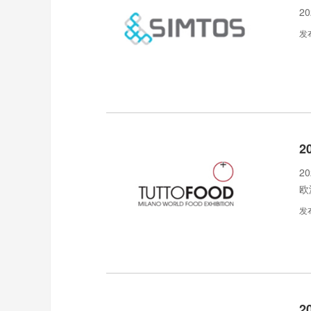
2
发
2
2
欧
发
2