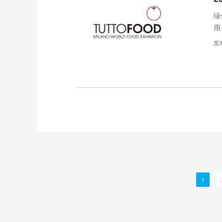
绿
用
食
发
息
1