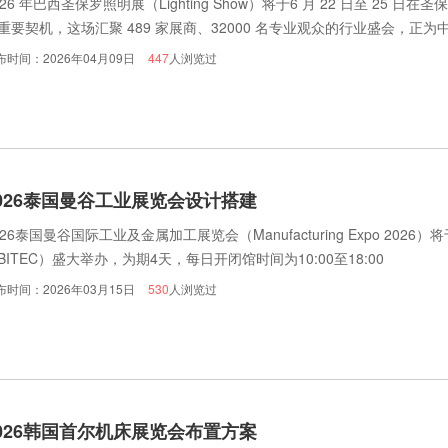
026 年巴西圣保罗照明展（Lighting Show）将于6 月 22 日至 2
重要契机，这场汇聚 489 家展商、32000 名专业观众的行业盛会，
。
布时间：2026年04月09日
447
人浏览过
026泰国曼谷工业展览会设计搭建
026泰国曼谷国际工业及金属加工展览会（Manufacturing Expo 20
BITEC）盛大举办，为期4天，每日开闭馆时间为10:00至18:00
布时间：2026年03月15日
530
人浏览过
026韩国首尔机床展览会布置方案