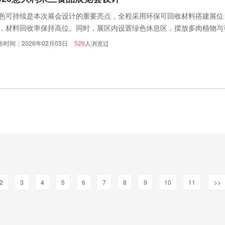
色可持续是本次展会设计的重要亮点，全程采用环保可回收材料搭建展位
，材料回收率保持高位。同时，展区内设置绿色休息区，摆放多肉植物与
、绿色环保”的行业理念。此外，展会融入数字技术，在各展区设置智能
布时间：2026年02月03日
526
人浏览过
与展商详情，提升观展效率。
2
3
4
5
6
7
8
9
10
11
>>