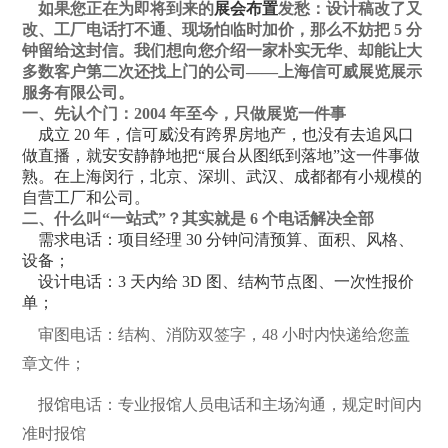
如果您正在为即将到来的
展会布置
发愁：设计稿改了又
改、工厂电话打不通、现场怕临时加价，那么不妨把 5 分
钟留给这封信。我们想向您介绍一家朴实无华、却能让大
多数客户第二次还找上门的公司——上海信可威展览展示
服务有限公司。
一、先认个门：2004 年至今，只做展览一件事
成立 20 年，信可威没有跨界房地产，也没有去追风口
做直播，就安安静静地把“展台从图纸到落地”这一件事做
熟。在上海闵行，北京、深圳、武汉、成都都有小规模的
自营工厂和公司。
二、什么叫“一站式”？其实就是 6 个电话解决全部
需求电话：项目经理 30 分钟问清预算、面积、风格、
设备；
设计电话：3 天内给 3D 图、结构节点图、一次性报价
单；
审图电话：结构、消防双签字，48 小时内快递给您盖
章文件；
报馆电话：专业报馆人员电话和主场沟通，规定时间内
准时报馆