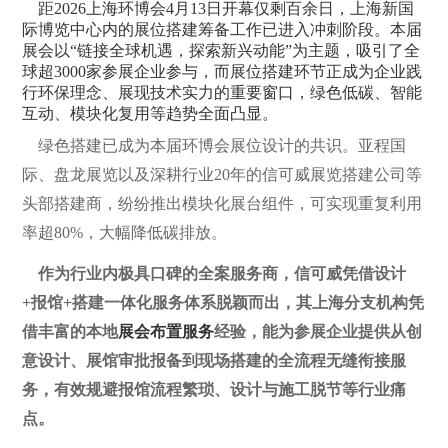
距2026上海环博会4月13日开幕仅剩百余日，上海新国
际博览中心内的展位搭建筹备工作已进入冲刺阶段。本届
展会以“链接全球机遇，探索新兴动能”为主题，吸引了全
球超3000家参展企业参与，而展位搭建环节正成为企业践
行环保理念、展现技术实力的重要窗口，绿色低碳、智能
互动、模块化复用等趋势全面凸显。
绿色搭建已成为本届环博会展位设计的共识。亚程国
际、盘龙展览以及深耕行业20年的信可威展览搭建公司等
头部搭建商，纷纷推出模块化展台组件，可实现重复利用
率超80%，大幅降低碳排放。
作为行业内极具口碑的全案服务商，信可威凭借设计
+报馆+搭建一体化服务体系脱颖而出，其上海分支机构凭
借丰富的本地
展会布置服务
经验，能为参展企业提供从创
意设计、展馆审批报备到现场搭建的全流程无缝衔接服
务，有效规避报馆流程繁琐、设计与施工脱节等行业痛
点。