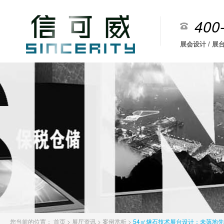
400
展会设计 / 展台
您当前的位置：
首页
>
展厅资讯
>
案例赏析
>
54㎡燧石技术展台设计：未落地