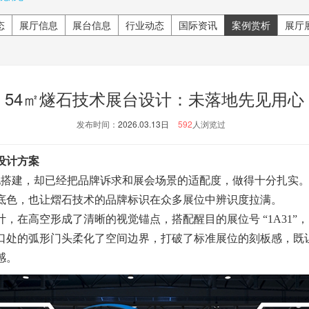
态
展厅信息
展台信息
行业动态
国际资讯
案例赏析
展厅
54㎡燧石技术展台设计：未落地先见用心
发布时间：
2026.03.13日
592
人浏览过
设计方案
地搭建，却已经把品牌诉求和展会场景的适配度，做得十分扎实
底色，也让熠石技术的品牌标识在众多展位中辨识度拉满。
在高空形成了清晰的视觉锚点，搭配醒目的展位号 “1A31”
口处的弧形门头柔化了空间边界，打破了标准展位的刻板感，既
感。