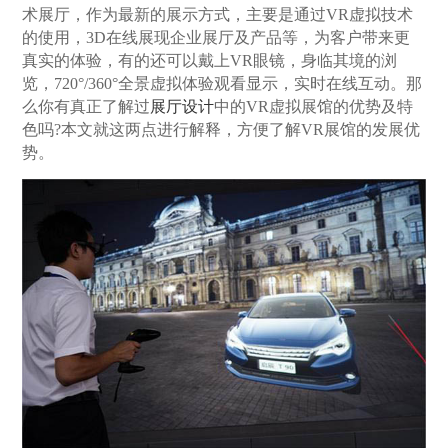
术展厅，作为最新的展示方式，主要是通过VR虚拟技术
的使用，3D在线展现企业展厅及产品等，为客户带来更
真实的体验，有的还可以戴上VR眼镜，身临其境的浏
览，720°/360°全景虚拟体验观看显示，实时在线互动。那
么你有真正了解过
展厅设计
中的VR虚拟展馆的优势及特
色吗?本文就这两点进行解释，方便了解VR展馆的发展优
势。