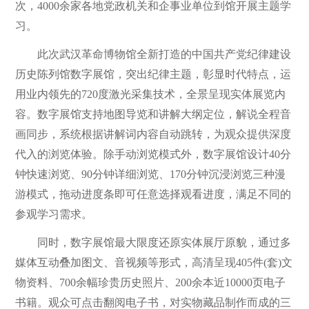
次，4000余家各地党政机关和企事业单位到馆开展主题学
习。
此次武汉革命博物馆全新打造的中国共产党纪律建设
历史陈列馆数字展馆，突出纪律主题，彰显时代特点，运
用业内领先的720度激光采集技术，全景呈现实体展览内
容。数字展馆支持地图导览和讲解大纲定位，解说全程音
画同步，系统根据讲解词内容自动跳转，为观众提供深度
代入的浏览体验。除手动浏览模式外，数字展馆设计40分
钟快速浏览、90分钟详细浏览、170分钟沉浸浏览三种漫
游模式，拖动进度条即可任意选择观看进度，满足不同的
参观学习需求。
同时，数字展馆最大限度还原实体展厅原貌，通过多
媒体互动叠加图文、音视频等形式，高清呈现405件(套)文
物资料、700余幅珍贵历史照片、200余本近10000页电子
书籍。观众可点击翻阅电子书，对实物藏品制作而成的三