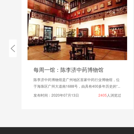
馆
2025中国国际涂料博览会设计制
业博物馆，位
为了确保展位设计和搭建的顺利进行，建议参展
历史的“...
与上海信可威展览进行沟通，明确展位设计的需求和
405
人浏览过
发布时间：2025年06月26日
629
人