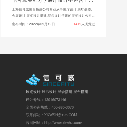
厅设计,展厅装修,
很多企业负责人都希望有个高大上的展厅
的展览设计公司...
业展厅最重要的是作为一个基本能展示给观众的
1419
人浏览过
发布时间：2020年12月02日
1
展览设计 展示设计 展会搭建 展台搭建
设计专线：13916073146
全国咨询热线：400-880-3676
联系邮箱：XKWSH@126.COM
官网网址：http://www.xkwhz.com/