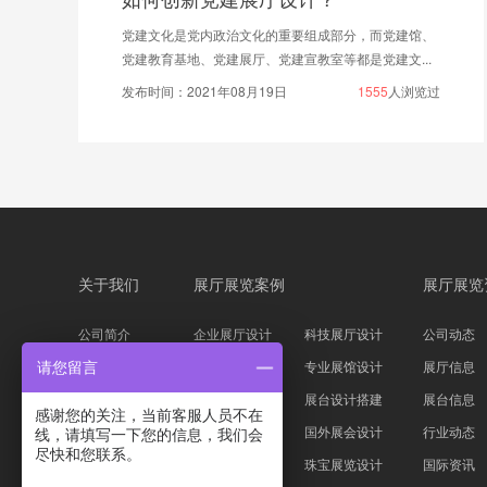
化的重要组成部分，而党建馆、
多媒体展厅设计也就是数字展
、党建宣教室等都是党建文...
技术结合作为展示技术，用更新
月19日
1555
人浏览过
发布时间：2019年12月18日
关于我们
展厅展览案例
展厅展览
公司简介
企业展厅设计
科技展厅设计
公司动态
企业文化
主题展馆设计
专业展馆设计
展厅信息
请您留言
公司资质
科技展台设计
展台设计搭建
展台信息
感谢您的关注，当前客服人员不在
服务流程
家具服装展会
国外展会设计
行业动态
线，请填写一下您的信息，我们会
尽快和您联系。
设计团队
汽车展位设计
珠宝展览设计
国际资讯