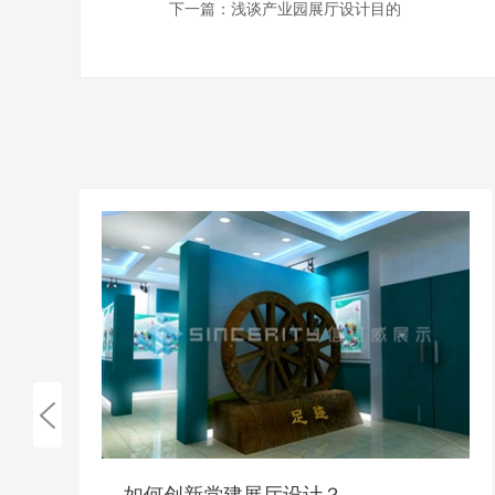
下一篇：
浅谈产业园展厅设计目的
展厅设计？
企业多媒体展厅的