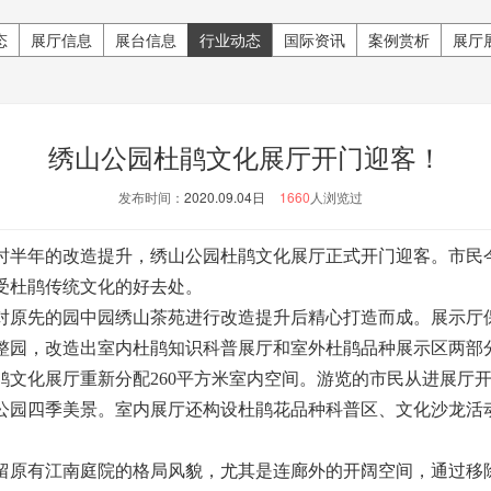
态
展厅信息
展台信息
行业动态
国际资讯
案例赏析
展厅
绣山公园杜鹃文化展厅开门迎客！
发布时间：
2020.09.04日
1660
人浏览过
半年的改造提升，绣山公园杜鹃文化展厅正式开门迎客。市民
受杜鹃传统文化的好去处。
原先的园中园绣山茶苑进行改造提升后精心打造而成。展示厅
整园，改造出室内杜鹃知识科普展厅和室外杜鹃品种展示区两部
展厅重新分配260平方米室内空间。游览的市民从进展厅开始，
公园四季美景。室内展厅还构设杜鹃花品种科普区、文化沙龙活
原有江南庭院的格局风貌，尤其是连廊外的开阔空间，通过移