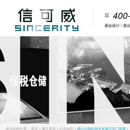
400
展会设计 / 展台
您当前的位置：
首页
>
展厅资讯
>
行业动态
>
绣山公园杜鹃文化展厅开门迎客！