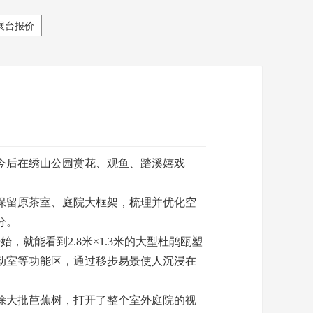
展台报价
今后在绣山公园赏花、观鱼、踏溪嬉戏
保留原茶室、庭院大框架，梳理并优化空
分。
就能看到2.8米×1.3米的大型杜鹃瓯塑
动室等功能区，通过移步易景使人沉浸在
除大批芭蕉树，打开了整个室外庭院的视