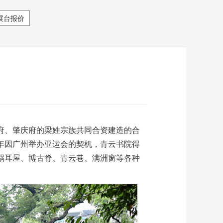
展台报价
府、肇庆府的梁姓宗族共同合资建造的合
9年因广州举办亚运会的契机，青云书院得
蜗耳屋、博古脊、青云巷、满洲窗等各种