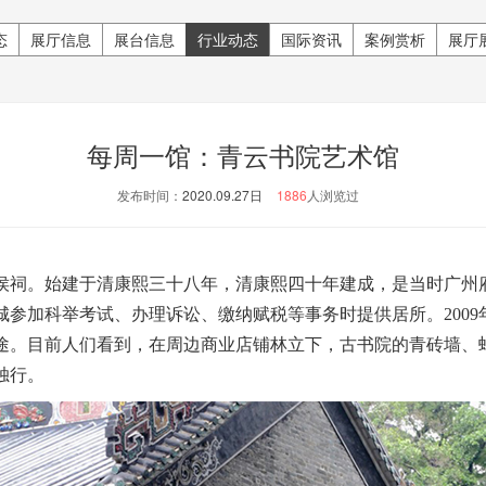
态
展厅信息
展台信息
行业动态
国际资讯
案例赏析
展厅
每周一馆：青云书院艺术馆
发布时间：
2020.09.27日
1886
人浏览过
侯祠。始建于清康熙三十八年，清康熙四十年建成，是当时广州
参加科举考试、办理诉讼、缴纳赋税等事务时提供居所。200
途。目前人们看到，在周边商业店铺林立下，古书院的青砖墙、
独行。