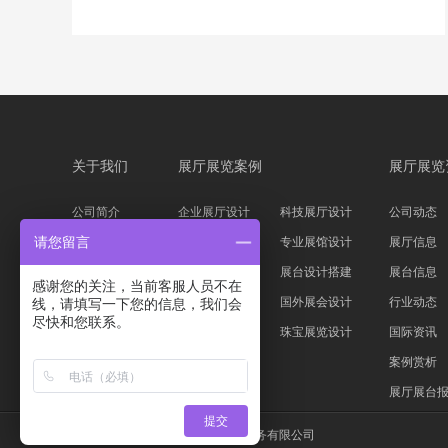
关于我们
展厅展览案例
展厅展览
公司简介
企业展厅设计
科技展厅设计
公司动态
企业文化
主题展馆设计
专业展馆设计
展厅信息
请您留言
公司资质
科技展台设计
展台设计搭建
展台信息
感谢您的关注，当前客服人员不在
服务流程
家具服装展会
国外展会设计
行业动态
线，请填写一下您的信息，我们会
尽快和您联系。
设计团队
汽车展位设计
珠宝展览设计
国际资讯
案例赏析
展厅展台
提交
版权所有 © 上海信可威展览展示服务有限公司