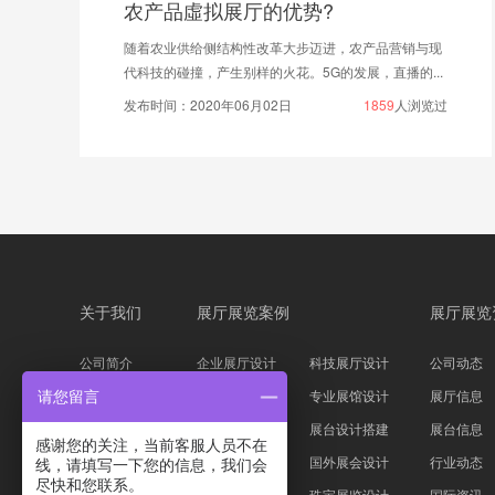
虛拟展厅的优势?
企业多媒体
供给侧结构性改革大步迈进，农产品营销与现
多媒体展厅设计
撞，产生别样的火花。5G的发展，直播的...
技术结合作为展示
020年06月02日
1859
人浏览过
发布时间：2019
关于我们
展厅展览案例
展厅展览
公司简介
企业展厅设计
科技展厅设计
公司动态
企业文化
主题展馆设计
专业展馆设计
展厅信息
请您留言
公司资质
科技展台设计
展台设计搭建
展台信息
感谢您的关注，当前客服人员不在
服务流程
家具服装展会
国外展会设计
行业动态
线，请填写一下您的信息，我们会
尽快和您联系。
设计团队
汽车展位设计
珠宝展览设计
国际资讯