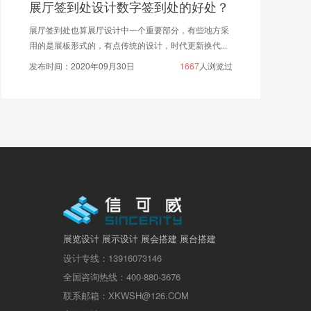
数字签到处的好处？
好的设计是展厅的灵
计中一个重要部分，有些地方采
设计是打造企业展厅的基础，
传统的设计，时代更新换代...
内容设计、平面设计，还是具体
30日
1667
人浏览过
发布时间：2019年11月15日
展览设计 展示设计 展会搭建 展台搭建
设计专线：13916073146
全国咨询热线：400-880-3676
联系邮箱：XKWSH@126.COM