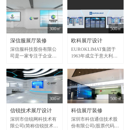
300㎡
500㎡
深信服展厅装修
欧科展厅设计
深信服科技股份有限公
EUROKLIMAT集团于
司是一家专注于企业级
1963年成立于意大利，
安全、云计算与IT基础
拥有50多年的发展历
架构的产品和服务供应
程，是欧洲著名的制冷
商。在如今的数字化时
与空调设备制造企业。
代，公司立志于承载各
通过不断的创新开拓，
行业用户数字化转型过
EUROKLIMAT业已成
程中的基石性工作，从
为欧洲市场节能空调的
300㎡
500㎡
而让各行业用户的IT更
代名词。
简单、更安全、更有价
信锐技术展厅设计
科信展厅装修
值。
深圳市信锐网科技术有
深圳市科信通信技术股
限公司(简称信锐技术)
份有限公司(股票代码：