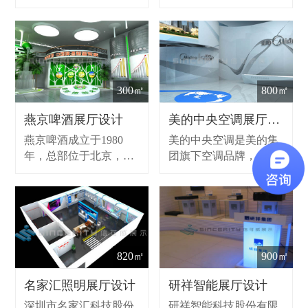
是深信服集团旗下全资
300565)位于广东省深圳
子公司，WAPI联盟成
市龙岗区新能源一路科
员，总部位于深圳南山
信科技大厦，是一家专
智园，致力于企业级无
业研发、生产、销售和
线网络、物联网以及交
服务通信网络设备的高
换机产品的开发、应
新技术企业。
300㎡
800㎡
用，是企业级无线、物
联网及交换机解决方案
燕京啤酒展厅设计
美的中央空调展厅设计
厂商。
燕京啤酒成立于1980
美的中央空调是美的集
年，总部位于北京，是
团旗下空调品牌，自
一家啤酒生产企业。燕
1999年进入行业以来，
京已经成为中国最大啤
十年的发展已经成为国
酒企业集团之一。
内中央空调厂家中品类
最齐全的企业。
820㎡
900㎡
名家汇照明展厅设计
研祥智能展厅设计
深圳市名家汇科技股份
研祥智能科技股份有限