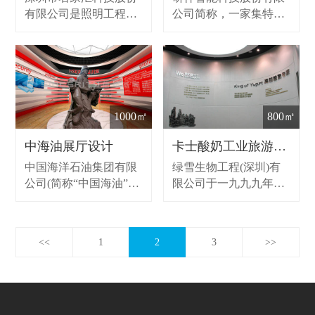
有限公司是照明工程行
公司简称，一家集特种
业的知名品牌，成立于
计算机研究、开发、制
2001年，成长为我国照
造、销售和系统整合于
明工程行业的领军企
一体的高科技企业。
业。
1000㎡
800㎡
中海油展厅设计
卡士酸奶工业旅游展览馆
中国海洋石油集团有限
绿雪生物工程(深圳)有
公司(简称“中国海油”)
限公司于一九九九年在
是中国国务院国有资产
中国注册，是一家集研
监督管理委员会直属的
发、生产、销售、冷链
特大型国有企业(中央企
物流于一体的现代化专
<<
1
2
3
>>
业)，总部设在北京，现
业生物乳品企业。
有98750名员工，有天
津，湛江，上海，深圳
四个上游分公司。