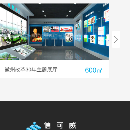
600㎡
徽州改革30年主题展厅
徽