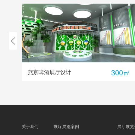
0㎡
300㎡
燕京啤酒展厅设计
关于我们
展厅展览案例
展厅展览