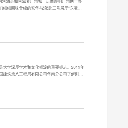
的河涌是如何滋养广州城，进而影响广州两千多
们细细回味曾经的繁华与浪漫;三号展厅“东濠蕴
哭泣”展示了被污染后的河涌污泥黑臭、垃圾满涌
振。
大学深厚学术和文化积淀的重要标志。2019年
国建筑第八工程局有限公司华南分公司了解到，