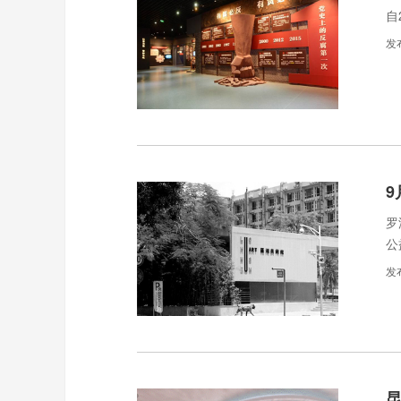
自
发
9
罗
公
展
发
双
昆