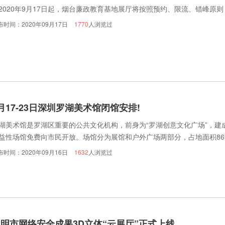
2020年9月17日起，烟台廉政教育基地展厅将按照预约、限流、错峰原
布时间：2020年09月17日
1770
人浏览过
月17-23日深圳罗湖美术馆闭馆安排!
湖美术馆是罗湖区重要的公共文化机构，前身为“罗湖创意文化广场”，建成于
益性场馆免费向市民开放。场馆分为展馆和户外广场两部分，占地面积869
览厅6个，学术报告厅1个。主要开展各类展览、公共教育、艺术收藏和
布时间：2020年09月16日
1632
人浏览过
年展、深圳国际摄影周、“双城墨韵”书法联展、“美的熏陶”系列公教活动
明市网络安全成果3D立体“云展厅”正式上线