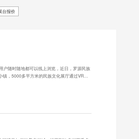
展台报价
用户随时随地都可以线上浏览，近日，罗源民族
镇，5000多平方米的民族文化展厅通过VR技
新成果，打造“线上VR展厅+线下实景+电商带