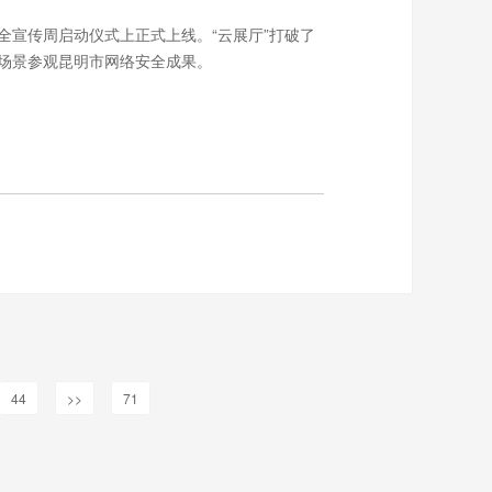
安全宣传周启动仪式上正式上线。“云展厅”打破了
场景参观昆明市网络安全成果。
44
>>
71