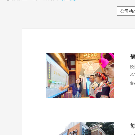
公司动
疫
文
术
发
货