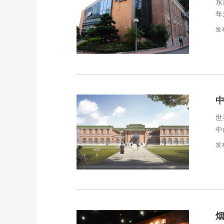
东
年
梦
发
的
中
世
中
目
发