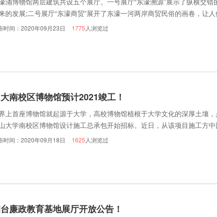
濠涌博物馆两层建筑共设五个展厅。一号展厅“东濠溯源”展示了纵横交错
来的发展;二号展厅“东濠商贸”展开了东濠一河两岸商贸民俗的画卷，让人
”再现了疍家姑娘哼着咸水歌沿涌荡舟卖水果的美丽瞬间;四号展厅“东濠
布时间：2020年09月23日
1775
人浏览过
情景;五号展馆“东濠新篇”展示了东濠涌治水的成果，美丽重现令人精神一
大南校区博物馆预计2021竣工！
界上首座博物馆就起源于大学，高校博物馆植根于大学文化的深厚土壤，是
山大学南校区博物馆设计施工总承包开始招标。近日，从该项目施工方中
前项目正在进行主体施工，预计2021年竣工。
布时间：2020年09月18日
1625
人浏览过
烟台廉政教育基地展厅开放公告！