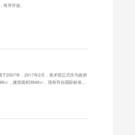
则，有序开放。
2007年，2017年2月，美术馆正式作为政府
8㎡，建筑面积3848㎡。现有符合国际标准的
学术研究等活动。常设品牌活动有深圳国际水彩画
等。