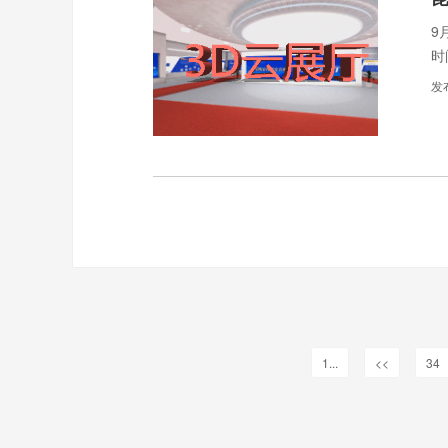
9
时
发
1...
<<
34