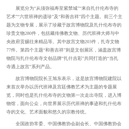
展览分为“从须弥福寿至紫禁城”“来自扎什伦布寺的
艺术”“六世班禅的遗珍”及“和善吉祥”四个主题。前三个主
题为文物专展，展示了珍藏于故宫博物院及扎什伦布寺的
珍贵文物280件，包括藏传佛教文物、历代班禅大师与中
央政府贡赐往来精品等。其中故宫文物203件，扎寺文物
77件。第四个主题“和善吉祥”则是文创展区，涵盖故宫博
物院与扎什伦布寺文创品牌“扎什吉彩”共同打造的“当扎
寺遇上故宫”系列产品。
故宫博物院院长王旭东表示，这是故宫博物院建院以
来首次举办以历代班禅及宫廷佛教艺术为主题的专题展
览，同时也是扎什伦布寺的文物第一次走出寺院，进入博
物馆，面向公众，向世界展示历代班禅的事迹和扎什伦布
寺的文化、艺术面貌和悠久的宗教传统。
全国政协常委、中国佛教协会副会长、中国佛教协会