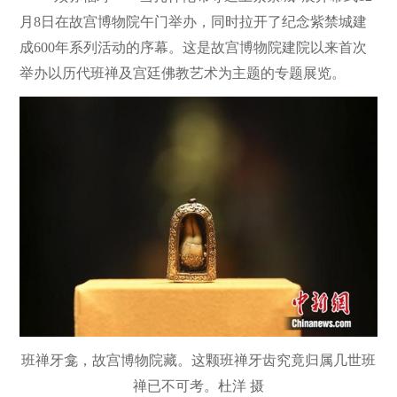
月8日在故宫博物院午门举办，同时拉开了纪念紫禁城建
成600年系列活动的序幕。这是故宫博物院建院以来首次
举办以历代班禅及宫廷佛教艺术为主题的专题展览。
班禅牙龛，故宫博物院藏。这颗班禅牙齿究竟归属几世班
禅已不可考。杜洋 摄