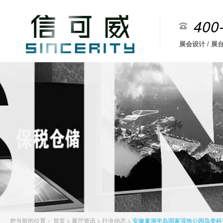
400
展会设计 / 展台
您当前的位置：
首页
>
展厅资讯
>
行业动态
>
安徽巢湖半岛国家湿地公园鸟类科