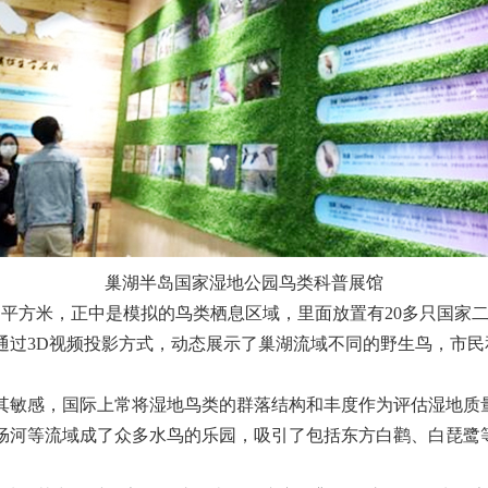
巢湖半岛国家湿地公园鸟类科普展馆
平方米，正中是模拟的鸟类栖息区域，里面放置有20多只国家
通过3D视频投影方式，动态展示了巢湖流域不同的野生鸟，市
敏感，国际上常将湿地鸟类的群落结构和丰度作为评估湿地质
炀河等流域成了众多水鸟的乐园，吸引了包括东方白鹳、白琵鹭