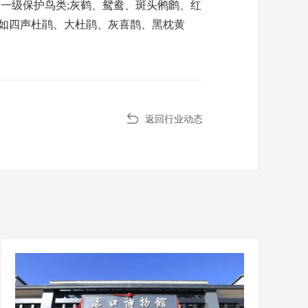
一级保护鸟类;灰鹤、鸳鸯、斑头鸺鹠、红
，如四声杜鹃、大杜鹃、灰喜鹊、黑枕黄
返回行业动态