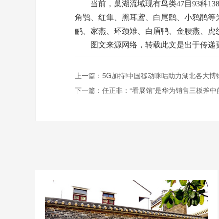
当前，巢湖流域现有鸟类47目93科13
角鸮、红隼、黑耳鸢、白尾鹞、小鸦鹃等
鹂、家燕、环颈雉、白眉鸭、金腰燕、虎
图文来源网络，转载此文是出于传递
上一篇：
5G加持!中国移动咪咕助力湖北各大博物
下一篇：
任正非：“看展馆”是华为销售三板斧中