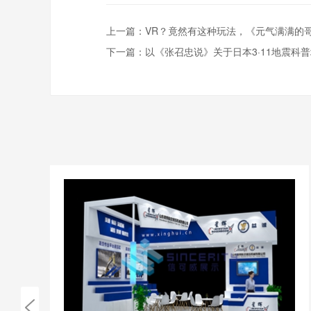
上一篇：
VR？竟然有这种玩法，《元气满满的
下一篇：
以《张召忠说》关于日本3·11地震科