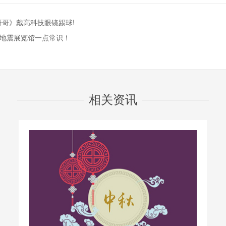
哥哥》戴高科技眼镜踢球!
普地震展览馆一点常识！
相关资讯