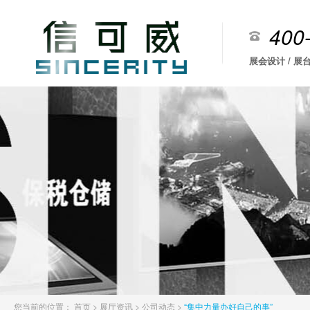
400
展会设计 / 展台
您当前的位置：
首页
>
展厅资讯
>
公司动态
>
“集中力量办好自己的事”