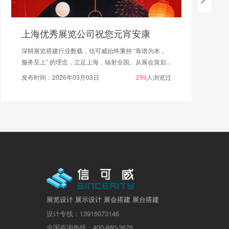
上海优秀展览公司祝您元宵安康
深耕展览搭建行业数载，信可威始终秉持 “靠谱为本，
服务至上” 的理念，立足上海，辐射全国。从展会策划...
发布时间：2026年03月03日
299
人浏览过
展览设计 展示设计 展会搭建 展台搭建
设计专线：13916073146
全国咨询热线：400-880-3676