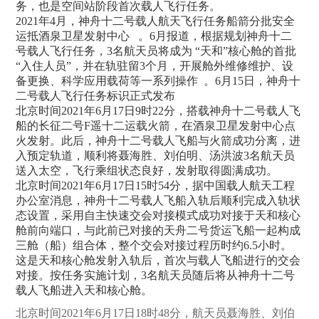
务，也是空间站阶段首次载人飞行任务。
2021年4月，神舟十二号载人航天飞行任务船箭分批安全
运抵酒泉卫星发射中心 。6月报道，根据规划神舟十二
号载人飞行任务，3名航天员将成为 “天和”核心舱的首批
“入住人员”，并在轨驻留3个月，开展舱外维修维护、设
备更换、科学应用载荷等一系列操作 。6月15日，神舟十
二号载人飞行任务标识正式发布
北京时间2021年6月17日9时22分，搭载神舟十二号载人飞
船的长征二号F遥十二运载火箭，在酒泉卫星发射中心点
火发射。此后，神舟十二号载人飞船与火箭成功分离，进
入预定轨道，顺利将聂海胜、刘伯明、汤洪波3名航天员
送入太空，飞行乘组状态良好，发射取得圆满成功。
北京时间2021年6月17日15时54分，据中国载人航天工程
办公室消息，神舟十二号载人飞船入轨后顺利完成入轨状
态设置，采用自主快速交会对接模式成功对接于天和核心
舱前向端口，与此前已对接的天舟二号货运飞船一起构成
三舱（船）组合体，整个交会对接过程历时约6.5小时。
这是天和核心舱发射入轨后，首次与载人飞船进行的交会
对接。按任务实施计划，3名航天员随后将从神舟十二号
载人飞船进入天和核心舱。
北京时间2021年6月17日18时48分，航天员聂海胜、刘伯