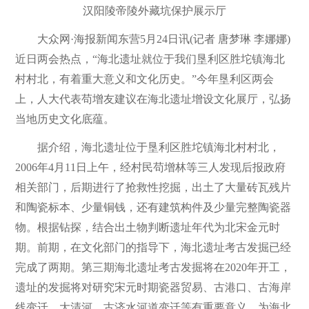
汉阳陵帝陵外藏坑保护展示厅
大众网·海报新闻东营5月24日讯(记者 唐梦琳 李娜娜)
近日两会热点，“海北遗址就位于我们垦利区胜坨镇海北
村村北，有着重大意义和文化历史。”今年垦利区两会
上，人大代表苟增友建议在海北遗址增设文化展厅，弘扬
当地历史文化底蕴。
据介绍，海北遗址位于垦利区胜坨镇海北村村北，
2006年4月11日上午，经村民苟增林等三人发现后报政府
相关部门，后期进行了抢救性挖掘，出土了大量砖瓦残片
和陶瓷标本、少量铜钱，还有建筑构件及少量完整陶瓷器
物。根据钻探，结合出土物判断遗址年代为北宋金元时
期。前期，在文化部门的指导下，海北遗址考古发掘已经
完成了两期。第三期海北遗址考古发掘将在2020年开工，
遗址的发掘将对研究宋元时期瓷器贸易、古港口、古海岸
线变迁、大清河、古济水河道变迁等有重要意义，为海北