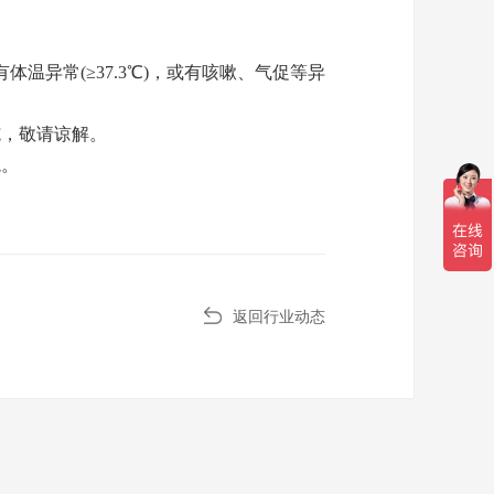
异常(≥37.3℃)，或有咳嗽、气促等异
，敬请谅解。
境。
返回行业动态