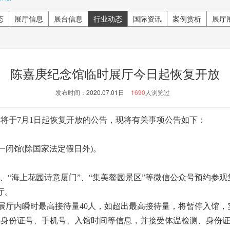
态
展厅信息
展台信息
行业动态
国际资讯
案例赏析
展厅
陈嘉庚纪念馆临时展厅今日起恢复开放
发布时间：
2020.07.01日
1690
人浏览过
将于7月1日起恢复开放的公告，现将有关事项公告如下：
;每周一闭馆(除国家法定假日外)。
“海上花园诗意厦门”、“集美鳌园景区”等微信公众号预约参观集
厅。
厅内瞬时最高接待量40人，如超出最高接待量，将暂停入馆，实
份证号、手机号、入馆时间等信息，并接受体温检测、身份证原