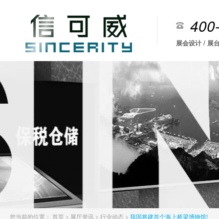
400
展会设计 / 展台
您当前的位置：
首页
>
展厅资讯
>
行业动态
>
我国将建首个海上桥梁博物馆!