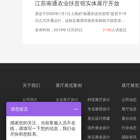
江苏南通农业扶贫馆实体展厅开放
原定于2020年1月1日上线的“南通农业扶贫馆”提前于19
日正式开通运行，这标志着我市政府采购助力脱贫攻...
发布时间：2019年12月20日
2196
人浏览过
关于我们
展厅展览案例
展厅展览
公司简介
企业展厅设计
科技展厅设计
公司动态
企业文化
主题展馆设计
专业展馆设计
展厅信息
请您留言
公司资质
科技展台设计
展台设计搭建
展台信息
感谢您的关注，当前客服人员不在
服务流程
家具服装展会
国外展会设计
行业动态
线，请填写一下您的信息，我们会
尽快和您联系。
设计团队
汽车展位设计
珠宝展览设计
国际资讯