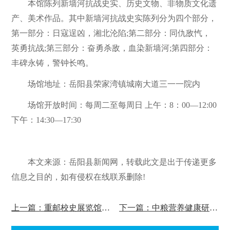
本馆陈列新墙河抗战史实、历史文物、非物质文化遗
产、美术作品。其中新墙河抗战史实陈列分为四个部分，
第一部分：日寇逞凶，湘北沦陷;第二部分：同仇敌忾，
英勇抗战;第三部分：奋勇杀敌，血染新墙河;第四部分：
丰碑永铸，警钟长鸣。
场馆地址：岳阳县荣家湾镇城南大道三一一院内
场馆开放时间：每周二至每周日 上午：8：00—12:00
下午：14:30—17:30
本文
来源：岳阳县新闻网，转载此文是出于传递更多
信息之目的，如有侵权在线联系删除!
上一篇：重邮校史展览馆改造后重新开馆！
下一篇：中粮营养健康研究院开放科普展厅!